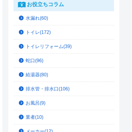
お役立ちコラム
水漏れ(60)
トイレ(172)
トイレリフォーム(39)
蛇口(96)
給湯器(80)
排水管・排水口(106)
お風呂(9)
業者(10)
メーカー(12)