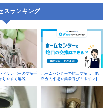
セスランキング
3
ンドルレバーの交換手
ホームセンターで蛇口交換は可能！
かりやすく解説
料金の相場や業者選びのポイント
6