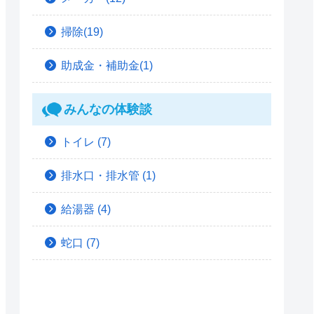
掃除(19)
助成金・補助金(1)
みんなの体験談
トイレ
(7)
排水口・排水管
(1)
給湯器
(4)
蛇口
(7)