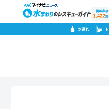
掲載業者
1,422
業
水漏れ
ト