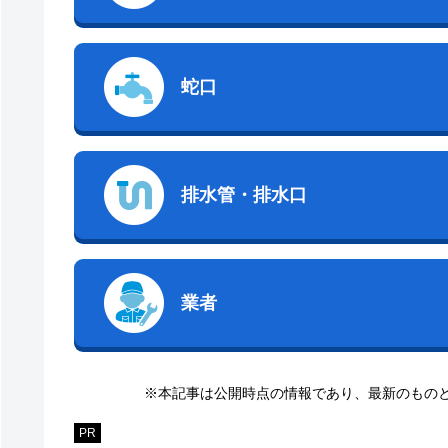
蛇口
排水管・排水口
業者
※本記事は公開時点の情報であり、最新のもの
PR