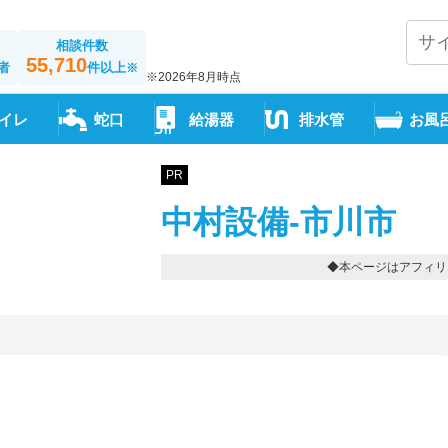
相談件数
55,710
者
件以上
※
※2026年8月時点
イレ
蛇口
給湯器
排水管
お風
PR
中村設備-市川市
◆本ページはアフィリ