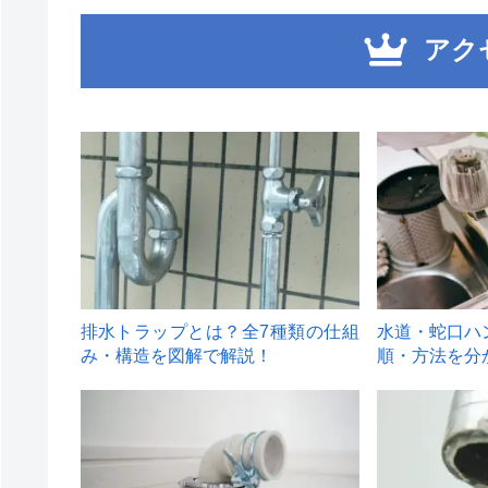
アク
1
2
排水トラップとは？全7種類の仕組
水道・蛇口ハ
み・構造を図解で解説！
順・方法を分
4
5