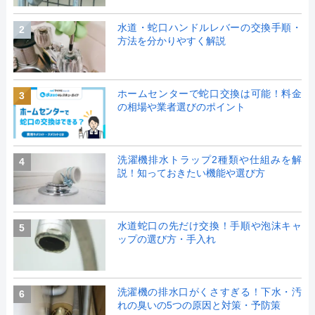
水道・蛇口ハンドルレバーの交換手順・
2
方法を分かりやすく解説
ホームセンターで蛇口交換は可能！料金
3
の相場や業者選びのポイント
洗濯機排水トラップ2種類や仕組みを解
4
説！知っておきたい機能や選び方
水道蛇口の先だけ交換！手順や泡沫キャ
5
ップの選び方・手入れ
洗濯機の排水口がくさすぎる！下水・汚
6
れの臭いの5つの原因と対策・予防策