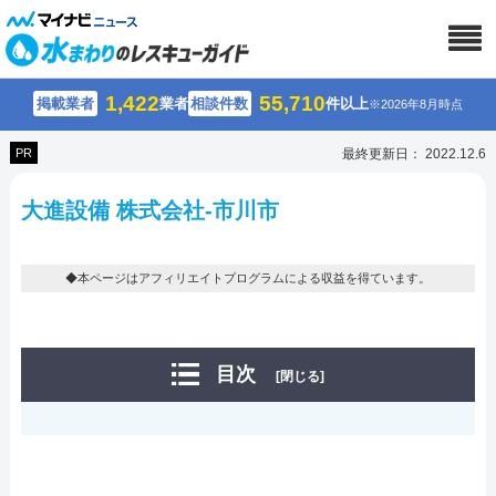
1,422
55,710
掲載業者
業者
相談件数
件以上
※2026年8月時点
PR
最終更新日： 2022.12.6
大進設備 株式会社-市川市
◆本ページはアフィリエイトプログラムによる収益を得ています。
目次
[閉じる]