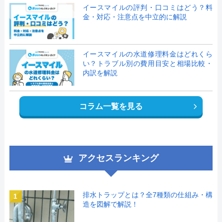
イースマイルの評判・口コミはどう？料
金・対応・注意点を中立的に解説
イースマイルの水道修理料金はどれくら
い？トラブル別の費用目安と相場比較・
内訳を解説
コラム一覧を見る
アクセスランキング
排水トラップとは？全7種類の仕組み・構
1
造を図解で解説！