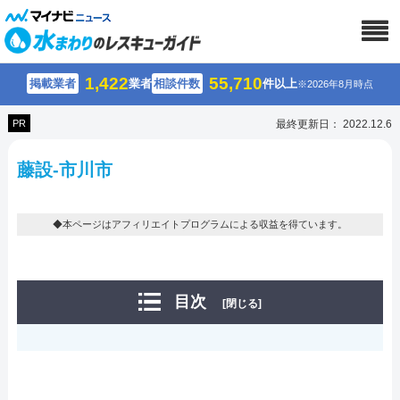
1,422
55,710
掲載業者
業者
相談件数
件以上
※2026年8月時点
PR
最終更新日： 2022.12.6
藤設-市川市
◆本ページはアフィリエイトプログラムによる収益を得ています。
目次
[閉じる]