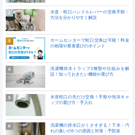
水道・蛇口ハンドルレバーの交換手順・
2
方法を分かりやすく解説
ホームセンターで蛇口交換は可能！料金
3
の相場や業者選びのポイント
洗濯機排水トラップ2種類や仕組みを解
4
説！知っておきたい機能や選び方
水道蛇口の先だけ交換！手順や泡沫キャ
5
ップの選び方・手入れ
洗濯機の排水口がくさすぎる！下水・汚
6
れの臭いの5つの原因と対策・予防策