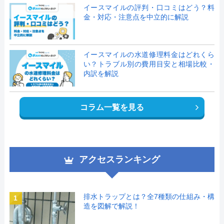
イースマイルの評判・口コミはどう？料
金・対応・注意点を中立的に解説
イースマイルの水道修理料金はどれくら
い？トラブル別の費用目安と相場比較・
内訳を解説
コラム一覧を見る
アクセスランキング
排水トラップとは？全7種類の仕組み・構
1
造を図解で解説！