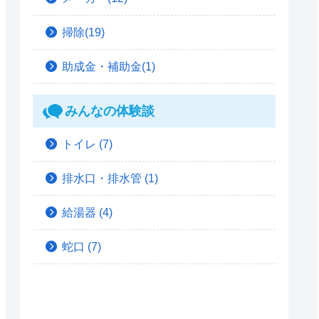
掃除(19)
助成金・補助金(1)
みんなの体験談
トイレ
(7)
排水口・排水管
(1)
給湯器
(4)
蛇口
(7)