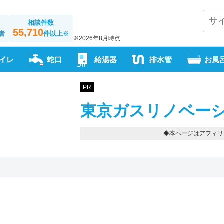
相談件数
55,710
者
件以上
※
※2026年8月時点
イレ
蛇口
給湯器
排水管
お風
PR
東京ガスリノベーシ
◆本ページはアフィリ