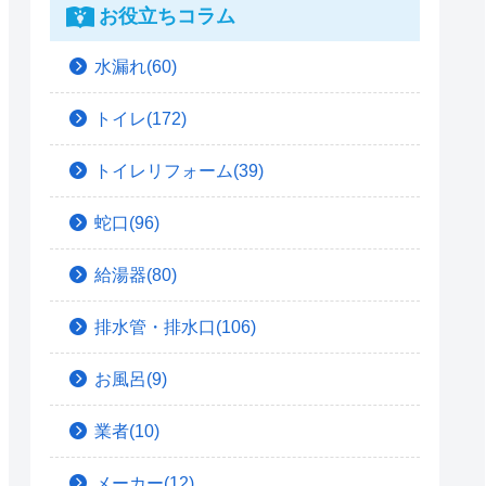
お役立ちコラム
水漏れ(60)
トイレ(172)
トイレリフォーム(39)
蛇口(96)
給湯器(80)
排水管・排水口(106)
お風呂(9)
業者(10)
メーカー(12)