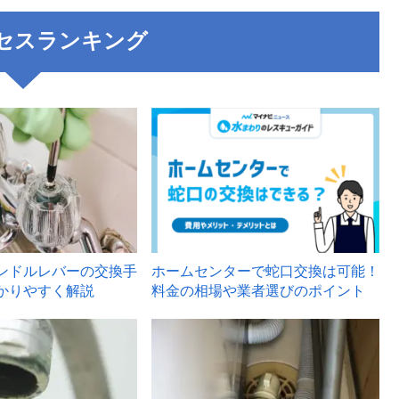
セスランキング
3
ンドルレバーの交換手
ホームセンターで蛇口交換は可能！
かりやすく解説
料金の相場や業者選びのポイント
6