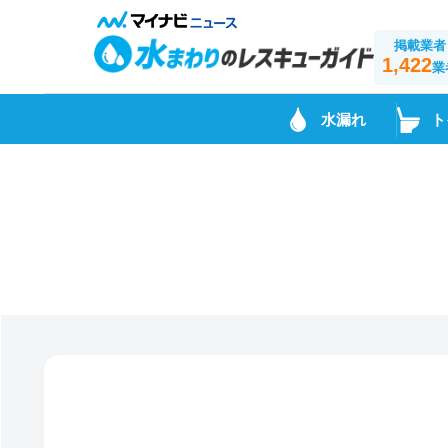
掲載業者
1,422
業
水漏れ
ト