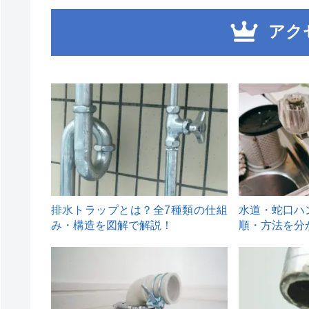
アク
1
2
排水トラップとは？全7種類の仕組
水道・蛇口ハ
み・構造を図解で解説！
順・方法を分
4
5