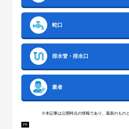
蛇口
排水管・排水口
業者
※本記事は公開時点の情報であり、最新のもの
PR