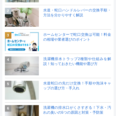
水道・蛇口ハンドルレバーの交換手順・
2
方法を分かりやすく解説
ホームセンターで蛇口交換は可能！料金
3
の相場や業者選びのポイント
洗濯機排水トラップ2種類や仕組みを解
4
説！知っておきたい機能や選び方
水道蛇口の先だけ交換！手順や泡沫キャ
5
ップの選び方・手入れ
洗濯機の排水口がくさすぎる！下水・汚
6
れの臭いの5つの原因と対策・予防策