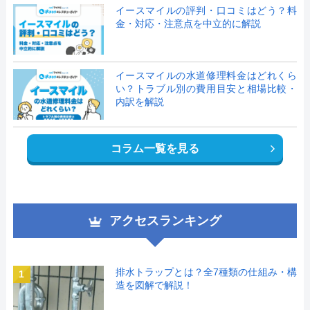
イースマイルの評判・口コミはどう？料
金・対応・注意点を中立的に解説
イースマイルの水道修理料金はどれくら
い？トラブル別の費用目安と相場比較・
内訳を解説
コラム一覧を見る
アクセスランキング
排水トラップとは？全7種類の仕組み・構
1
造を図解で解説！