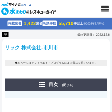
1,422
55,710
掲載業者
業者
相談件数
件以上
※2026年8月時点
PR
最終更新日： 2022.12.6
リック 株式会社-市川市
◆本ページはアフィリエイトプログラムによる収益を得ています。
目次
[閉じる]