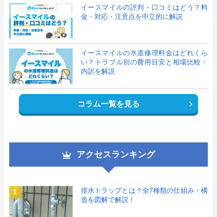
イースマイルの評判・口コミはどう？料
金・対応・注意点を中立的に解説
イースマイルの水道修理料金はどれくら
い？トラブル別の費用目安と相場比較・
内訳を解説
コラム一覧を見る
アクセスランキング
排水トラップとは？全7種類の仕組み・構
1
造を図解で解説！