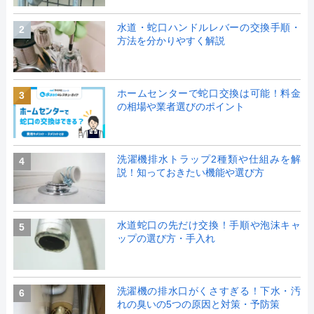
水道・蛇口ハンドルレバーの交換手順・
2
方法を分かりやすく解説
ホームセンターで蛇口交換は可能！料金
3
の相場や業者選びのポイント
洗濯機排水トラップ2種類や仕組みを解
4
説！知っておきたい機能や選び方
水道蛇口の先だけ交換！手順や泡沫キャ
5
ップの選び方・手入れ
洗濯機の排水口がくさすぎる！下水・汚
6
れの臭いの5つの原因と対策・予防策