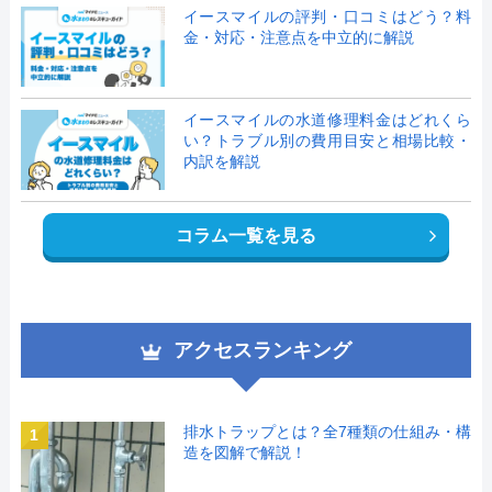
イースマイルの評判・口コミはどう？料
金・対応・注意点を中立的に解説
イースマイルの水道修理料金はどれくら
い？トラブル別の費用目安と相場比較・
内訳を解説
コラム一覧を見る
アクセスランキング
排水トラップとは？全7種類の仕組み・構
1
造を図解で解説！