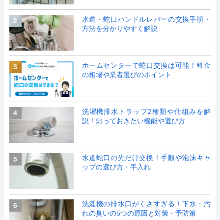
水道・蛇口ハンドルレバーの交換手順・
2
方法を分かりやすく解説
ホームセンターで蛇口交換は可能！料金
3
の相場や業者選びのポイント
洗濯機排水トラップ2種類や仕組みを解
4
説！知っておきたい機能や選び方
水道蛇口の先だけ交換！手順や泡沫キャ
5
ップの選び方・手入れ
洗濯機の排水口がくさすぎる！下水・汚
6
れの臭いの5つの原因と対策・予防策