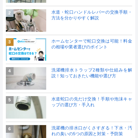
水道・蛇口ハンドルレバーの交換手順・
2
方法を分かりやすく解説
ホームセンターで蛇口交換は可能！料金
3
の相場や業者選びのポイント
洗濯機排水トラップ2種類や仕組みを解
4
説！知っておきたい機能や選び方
水道蛇口の先だけ交換！手順や泡沫キャ
5
ップの選び方・手入れ
洗濯機の排水口がくさすぎる！下水・汚
6
れの臭いの5つの原因と対策・予防策