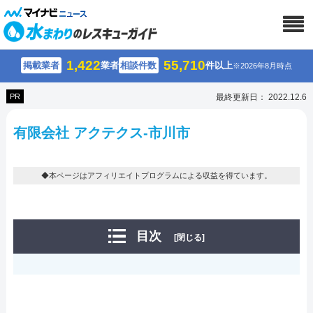
1,422
55,710
掲載業者
業者
相談件数
件以上
※2026年8月時点
PR
最終更新日： 2022.12.6
有限会社 アクテクス-市川市
◆本ページはアフィリエイトプログラムによる収益を得ています。
目次
[閉じる]