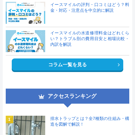
イースマイルの評判・口コミはどう？料
金・対応・注意点を中立的に解説
イースマイルの水道修理料金はどれくら
い？トラブル別の費用目安と相場比較・
内訳を解説
コラム一覧を見る
アクセスランキング
排水トラップとは？全7種類の仕組み・構
1
造を図解で解説！