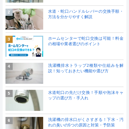
水道・蛇口ハンドルレバーの交換手順・
2
方法を分かりやすく解説
ホームセンターで蛇口交換は可能！料金
3
の相場や業者選びのポイント
洗濯機排水トラップ2種類や仕組みを解
4
説！知っておきたい機能や選び方
水道蛇口の先だけ交換！手順や泡沫キャ
5
ップの選び方・手入れ
洗濯機の排水口がくさすぎる！下水・汚
6
れの臭いの5つの原因と対策・予防策