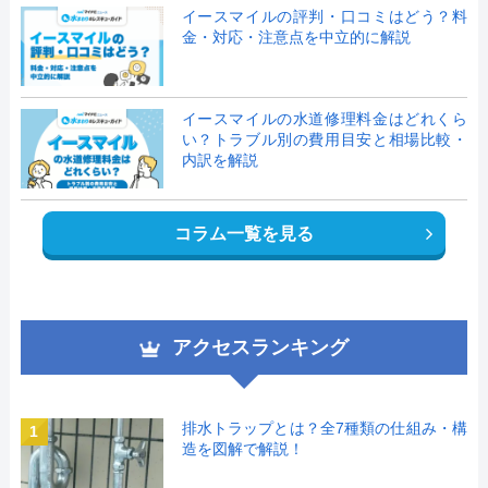
イースマイルの評判・口コミはどう？料
金・対応・注意点を中立的に解説
イースマイルの水道修理料金はどれくら
い？トラブル別の費用目安と相場比較・
内訳を解説
コラム一覧を見る
アクセスランキング
排水トラップとは？全7種類の仕組み・構
1
造を図解で解説！