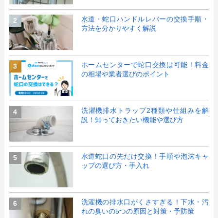
水道・蛇口ハンドルレバーの交換手順・
2
方法を分かりやすく解説
ホームセンターで蛇口交換は可能！料金
3
の相場や業者選びのポイント
洗濯機排水トラップ2種類や仕組みを解
4
説！知っておきたい機能や選び方
水道蛇口の先だけ交換！手順や泡沫キャ
5
ップの選び方・手入れ
洗濯機の排水口がくさすぎる！下水・汚
6
れの臭いの5つの原因と対策・予防策