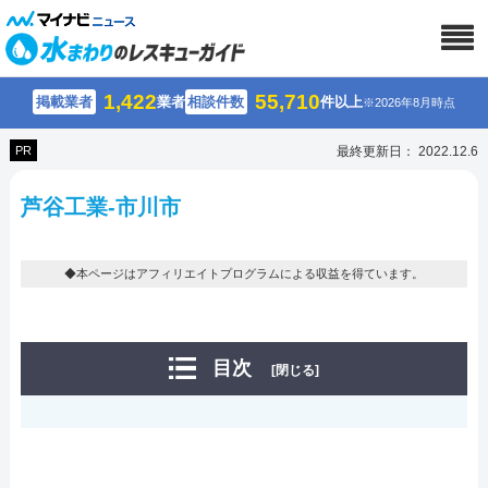
1,422
55,710
掲載業者
業者
相談件数
件以上
※2026年8月時点
PR
最終更新日： 2022.12.6
芦谷工業-市川市
◆本ページはアフィリエイトプログラムによる収益を得ています。
目次
[閉じる]