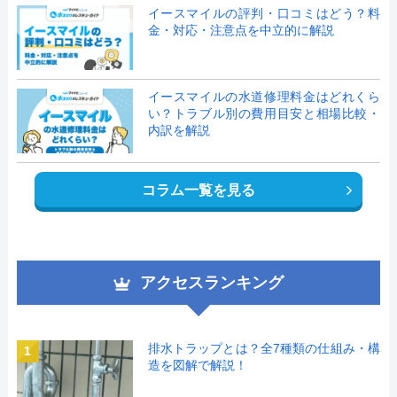
イースマイルの評判・口コミはどう？料
金・対応・注意点を中立的に解説
イースマイルの水道修理料金はどれくら
い？トラブル別の費用目安と相場比較・
内訳を解説
コラム一覧を見る
アクセスランキング
排水トラップとは？全7種類の仕組み・構
1
造を図解で解説！