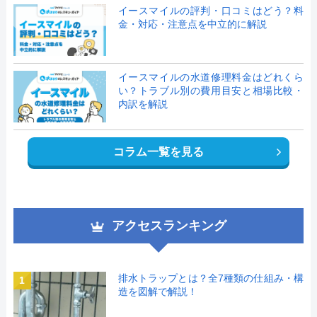
イースマイルの評判・口コミはどう？料
金・対応・注意点を中立的に解説
イースマイルの水道修理料金はどれくら
い？トラブル別の費用目安と相場比較・
内訳を解説
コラム一覧を見る
アクセスランキング
排水トラップとは？全7種類の仕組み・構
1
造を図解で解説！