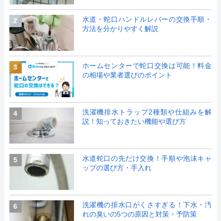
水道・蛇口ハンドルレバーの交換手順・
2
方法を分かりやすく解説
ホームセンターで蛇口交換は可能！料金
3
の相場や業者選びのポイント
洗濯機排水トラップ2種類や仕組みを解
4
説！知っておきたい機能や選び方
水道蛇口の先だけ交換！手順や泡沫キャ
5
ップの選び方・手入れ
洗濯機の排水口がくさすぎる！下水・汚
6
れの臭いの5つの原因と対策・予防策