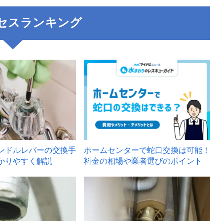
セスランキング
3
ンドルレバーの交換手
ホームセンターで蛇口交換は可能！
かりやすく解説
料金の相場や業者選びのポイント
6