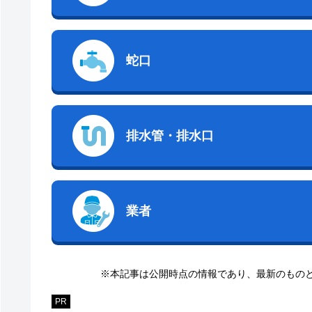
蛇口
排水管・排水口
業者
※本記事は公開時点の情報であり、最新のもの
PR