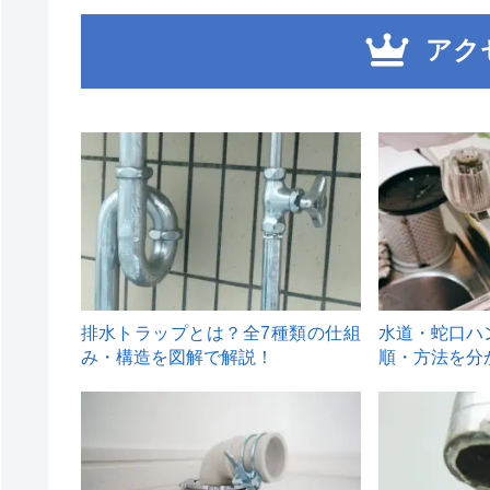
アク
1
2
排水トラップとは？全7種類の仕組
水道・蛇口ハ
み・構造を図解で解説！
順・方法を分
4
5