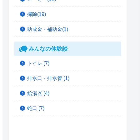
掃除(19)
助成金・補助金(1)
みんなの体験談
トイレ
(7)
排水口・排水管
(1)
給湯器
(4)
蛇口
(7)