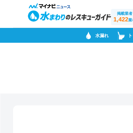
掲載業者
1,422
業
水漏れ
ト