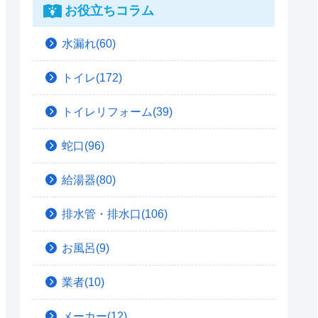
お役立ちコラム
水漏れ(60)
トイレ(172)
トイレリフォーム(39)
蛇口(96)
給湯器(80)
排水管・排水口(106)
お風呂(9)
業者(10)
メーカー(12)