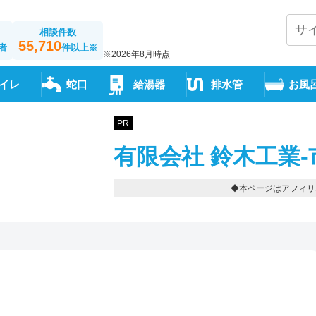
相談件数
55,710
者
件以上
※
※2026年8月時点
イレ
蛇口
給湯器
排水管
お風
PR
有限会社 鈴木工業-
◆本ページはアフィリ