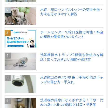
水道・蛇口ハンドルレバーの交換手順・
2
方法を分かりやすく解説
ホームセンターで蛇口交換は可能！料金
3
の相場や業者選びのポイント
洗濯機排水トラップ2種類や仕組みを解
4
説！知っておきたい機能や選び方
水道蛇口の先だけ交換！手順や泡沫キャ
5
ップの選び方・手入れ
洗濯機の排水口がくさすぎる！下水・汚
6
れの臭いの5つの原因と対策・予防策