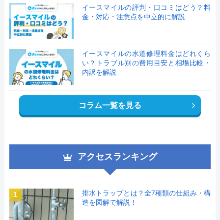
イースマイルの評判・口コミはどう？料
金・対応・注意点を中立的に解説
イースマイルの水道修理料金はどれくら
い？トラブル別の費用目安と相場比較・
内訳を解説
コラム一覧を見る
アクセスランキング
排水トラップとは？全7種類の仕組み・構
1
造を図解で解説！