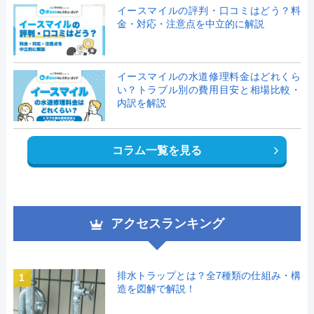
イースマイルの評判・口コミはどう？料
金・対応・注意点を中立的に解説
イースマイルの水道修理料金はどれくら
い？トラブル別の費用目安と相場比較・
内訳を解説
コラム一覧を見る
アクセスランキング
排水トラップとは？全7種類の仕組み・構
1
造を図解で解説！