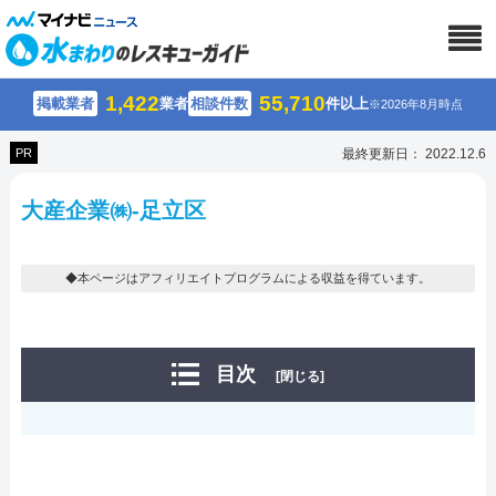
1,422
55,710
掲載業者
業者
相談件数
件以上
※2026年8月時点
PR
最終更新日： 2022.12.6
大産企業㈱-足立区
◆本ページはアフィリエイトプログラムによる収益を得ています。
目次
[閉じる]