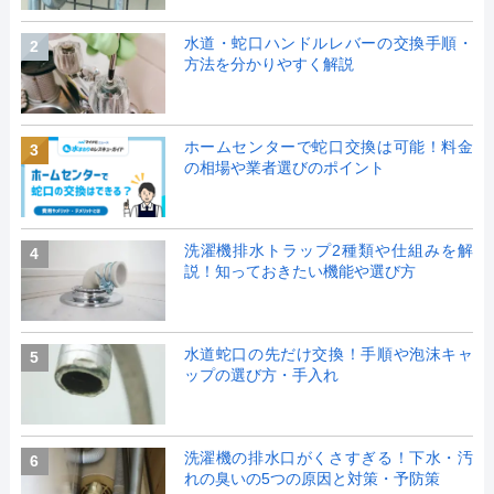
水道・蛇口ハンドルレバーの交換手順・
2
方法を分かりやすく解説
ホームセンターで蛇口交換は可能！料金
3
の相場や業者選びのポイント
洗濯機排水トラップ2種類や仕組みを解
4
説！知っておきたい機能や選び方
水道蛇口の先だけ交換！手順や泡沫キャ
5
ップの選び方・手入れ
洗濯機の排水口がくさすぎる！下水・汚
6
れの臭いの5つの原因と対策・予防策