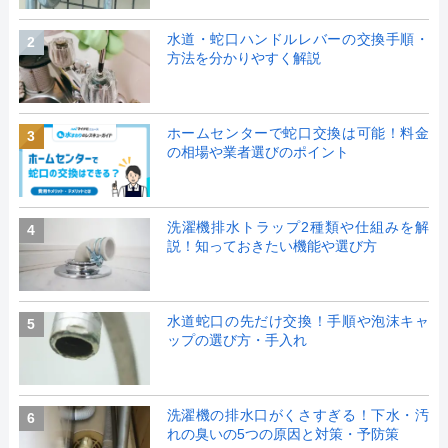
水道・蛇口ハンドルレバーの交換手順・
2
方法を分かりやすく解説
ホームセンターで蛇口交換は可能！料金
3
の相場や業者選びのポイント
洗濯機排水トラップ2種類や仕組みを解
4
説！知っておきたい機能や選び方
水道蛇口の先だけ交換！手順や泡沫キャ
5
ップの選び方・手入れ
洗濯機の排水口がくさすぎる！下水・汚
6
れの臭いの5つの原因と対策・予防策