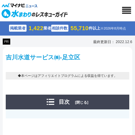
1,422
55,710
掲載業者
業者
相談件数
件以上
※2026年8月時点
PR
最終更新日： 2022.12.6
吉川水道サービス㈱-足立区
◆本ページはアフィリエイトプログラムによる収益を得ています。
目次
[閉じる]