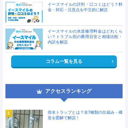
イースマイルの評判・口コミはどう？料
金・対応・注意点を中立的に解説
イースマイルの水道修理料金はどれくら
い？トラブル別の費用目安と相場比較・
内訳を解説
コラム一覧を見る
アクセスランキング
排水トラップとは？全7種類の仕組み・構
1
造を図解で解説！