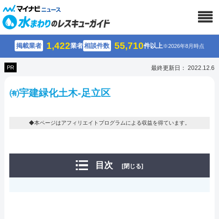
1,422
55,710
掲載業者
業者
相談件数
件以上
※2026年8月時点
PR
最終更新日： 2022.12.6
㈲宇建緑化土木-足立区
◆本ページはアフィリエイトプログラムによる収益を得ています。
目次
[閉じる]