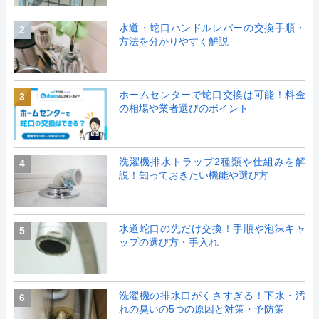
水道・蛇口ハンドルレバーの交換手順・
2
方法を分かりやすく解説
ホームセンターで蛇口交換は可能！料金
3
の相場や業者選びのポイント
洗濯機排水トラップ2種類や仕組みを解
4
説！知っておきたい機能や選び方
水道蛇口の先だけ交換！手順や泡沫キャ
5
ップの選び方・手入れ
洗濯機の排水口がくさすぎる！下水・汚
6
れの臭いの5つの原因と対策・予防策