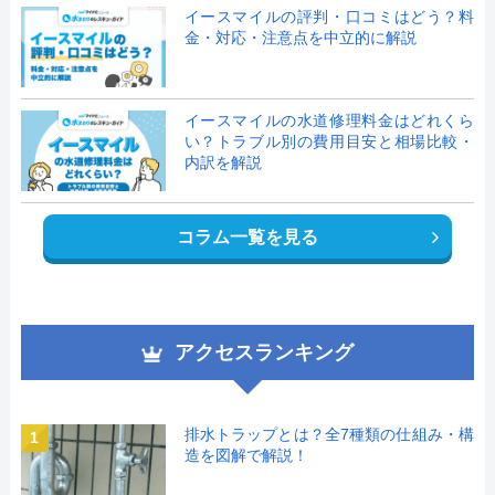
イースマイルの評判・口コミはどう？料
金・対応・注意点を中立的に解説
イースマイルの水道修理料金はどれくら
い？トラブル別の費用目安と相場比較・
内訳を解説
コラム一覧を見る
アクセスランキング
排水トラップとは？全7種類の仕組み・構
1
造を図解で解説！