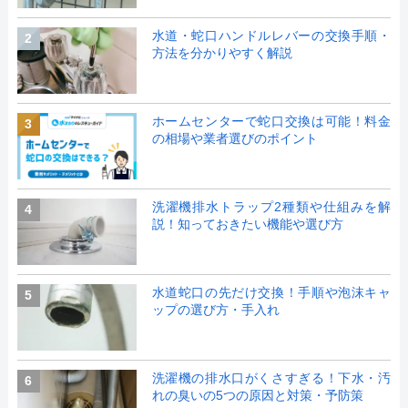
水道・蛇口ハンドルレバーの交換手順・
2
方法を分かりやすく解説
ホームセンターで蛇口交換は可能！料金
3
の相場や業者選びのポイント
洗濯機排水トラップ2種類や仕組みを解
4
説！知っておきたい機能や選び方
水道蛇口の先だけ交換！手順や泡沫キャ
5
ップの選び方・手入れ
洗濯機の排水口がくさすぎる！下水・汚
6
れの臭いの5つの原因と対策・予防策