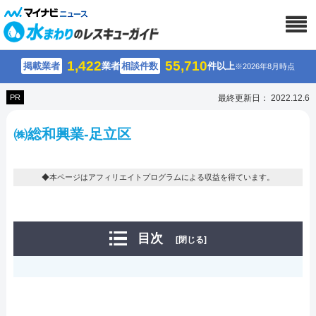
1,422
55,710
掲載業者
業者
相談件数
件以上
※2026年8月時点
PR
最終更新日： 2022.12.6
㈱総和興業-足立区
◆本ページはアフィリエイトプログラムによる収益を得ています。
目次
[閉じる]