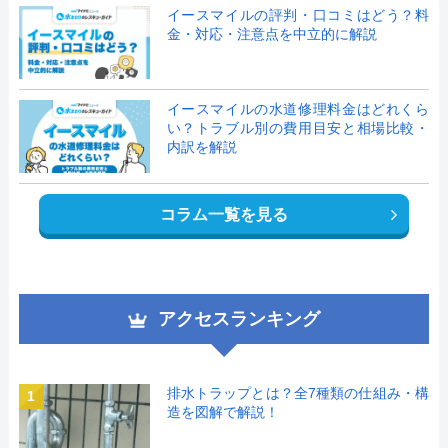
イースマイルの評判・口コミはどう？料
金・対応・注意点を中立的に解説
イースマイルの水道修理料金はどれくら
い？トラブル別の費用目安と相場比較・
内訳を解説
コラム一覧を見る
アクセスランキング
排水トラップとは？全7種類の仕組み・構
1
造を図解で解説！