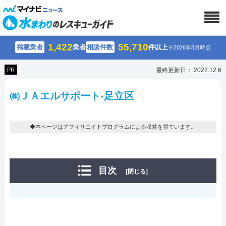
1,422
55,710
掲載業者
業者
相談件数
件以上
※2026年8月時点
PR
最終更新日： 2022.12.6
㈱ＪＡエルサポート-足立区
◆本ページはアフィリエイトプログラムによる収益を得ています。
目次
[閉じる]