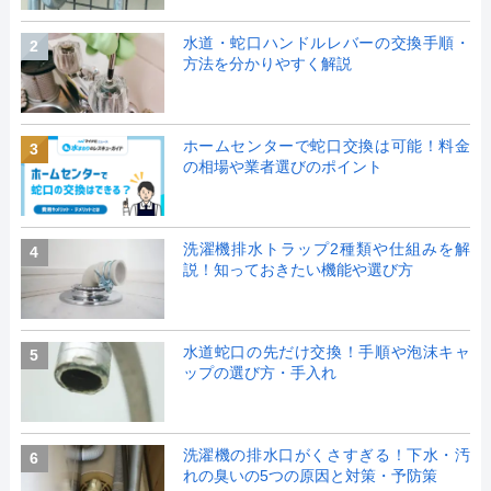
水道・蛇口ハンドルレバーの交換手順・
2
方法を分かりやすく解説
ホームセンターで蛇口交換は可能！料金
3
の相場や業者選びのポイント
洗濯機排水トラップ2種類や仕組みを解
4
説！知っておきたい機能や選び方
水道蛇口の先だけ交換！手順や泡沫キャ
5
ップの選び方・手入れ
洗濯機の排水口がくさすぎる！下水・汚
6
れの臭いの5つの原因と対策・予防策