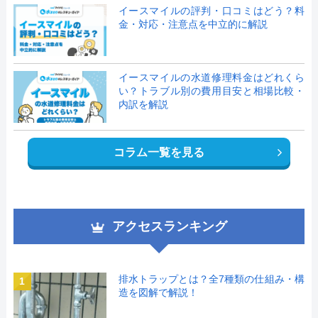
イースマイルの評判・口コミはどう？料
金・対応・注意点を中立的に解説
イースマイルの水道修理料金はどれくら
い？トラブル別の費用目安と相場比較・
内訳を解説
コラム一覧を見る
アクセスランキング
排水トラップとは？全7種類の仕組み・構
1
造を図解で解説！