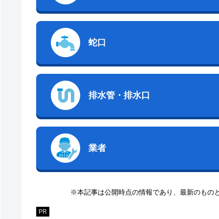
蛇口
排水管・排水口
業者
※本記事は公開時点の情報であり、最新のもの
PR