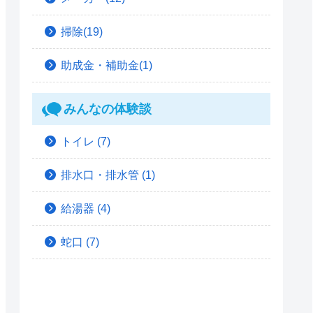
掃除(19)
助成金・補助金(1)
みんなの体験談
トイレ
(7)
排水口・排水管
(1)
給湯器
(4)
蛇口
(7)