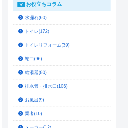
お役立ちコラム
水漏れ(60)
トイレ(172)
トイレリフォーム(39)
蛇口(96)
給湯器(80)
排水管・排水口(106)
お風呂(9)
業者(10)
メーカー(12)