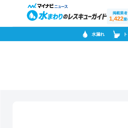
掲載業者
1,422
業
水漏れ
ト