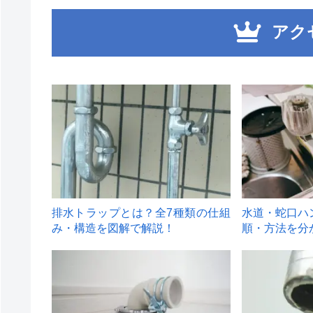
アク
1
2
排水トラップとは？全7種類の仕組
水道・蛇口ハ
み・構造を図解で解説！
順・方法を分
4
5