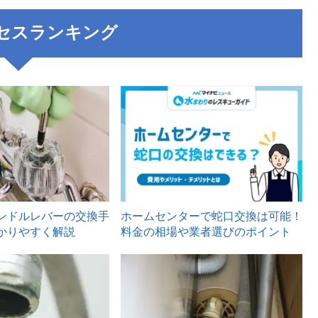
セスランキング
3
ンドルレバーの交換手
ホームセンターで蛇口交換は可能！
かりやすく解説
料金の相場や業者選びのポイント
6