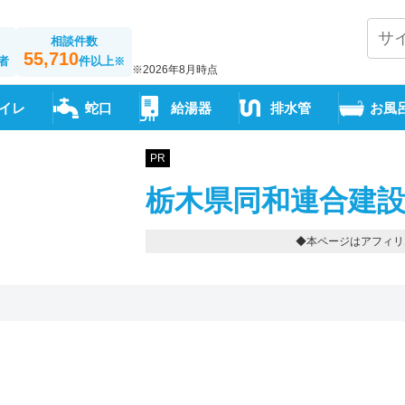
相談件数
55,710
者
件以上
※
※2026年8月時点
イレ
蛇口
給湯器
排水管
お風
PR
栃木県同和連合建設
◆本ページはアフィリ