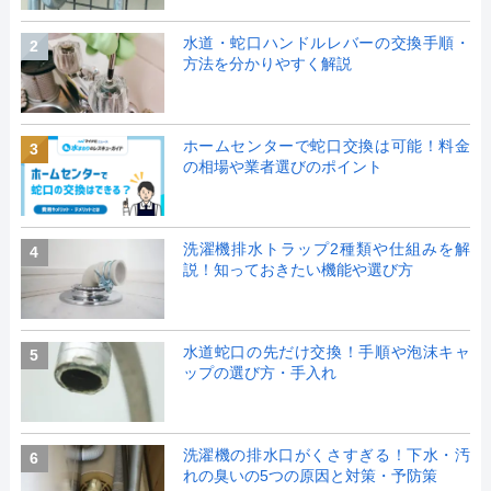
水道・蛇口ハンドルレバーの交換手順・
2
方法を分かりやすく解説
ホームセンターで蛇口交換は可能！料金
3
の相場や業者選びのポイント
洗濯機排水トラップ2種類や仕組みを解
4
説！知っておきたい機能や選び方
水道蛇口の先だけ交換！手順や泡沫キャ
5
ップの選び方・手入れ
洗濯機の排水口がくさすぎる！下水・汚
6
れの臭いの5つの原因と対策・予防策