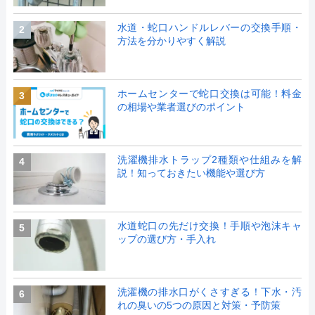
水道・蛇口ハンドルレバーの交換手順・
2
方法を分かりやすく解説
ホームセンターで蛇口交換は可能！料金
3
の相場や業者選びのポイント
洗濯機排水トラップ2種類や仕組みを解
4
説！知っておきたい機能や選び方
水道蛇口の先だけ交換！手順や泡沫キャ
5
ップの選び方・手入れ
洗濯機の排水口がくさすぎる！下水・汚
6
れの臭いの5つの原因と対策・予防策