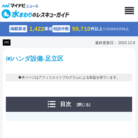
1,422
55,710
掲載業者
業者
相談件数
件以上
※2026年8月時点
PR
最終更新日： 2022.12.6
㈲ハンダ設備-足立区
◆本ページはアフィリエイトプログラムによる収益を得ています。
目次
[閉じる]