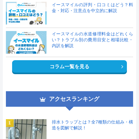
イースマイルの評判・口コミはどう？料
金・対応・注意点を中立的に解説
イースマイルの水道修理料金はどれくら
い？トラブル別の費用目安と相場比較・
内訳を解説
コラム一覧を見る
アクセスランキング
排水トラップとは？全7種類の仕組み・構
1
造を図解で解説！