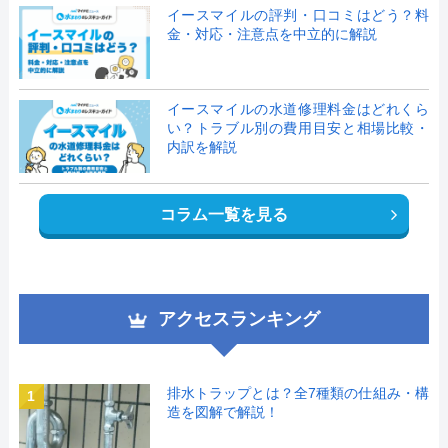
イースマイルの評判・口コミはどう？料
金・対応・注意点を中立的に解説
イースマイルの水道修理料金はどれくら
い？トラブル別の費用目安と相場比較・
内訳を解説
コラム一覧を見る
アクセスランキング
排水トラップとは？全7種類の仕組み・構
1
造を図解で解説！