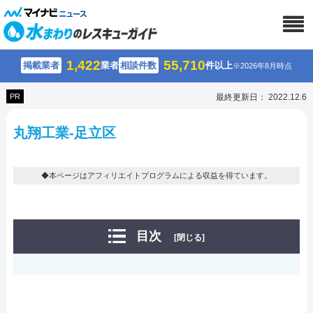
1,422
55,710
掲載業者
業者
相談件数
件以上
※2026年8月時点
PR
最終更新日： 2022.12.6
丸翔工業-足立区
◆本ページはアフィリエイトプログラムによる収益を得ています。
目次
[閉じる]