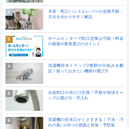
水道・蛇口ハンドルレバーの交換手順・
2
方法を分かりやすく解説
ホームセンターで蛇口交換は可能！料金
3
の相場や業者選びのポイント
洗濯機排水トラップ2種類や仕組みを解
4
説！知っておきたい機能や選び方
水道蛇口の先だけ交換！手順や泡沫キャ
5
ップの選び方・手入れ
洗濯機の排水口がくさすぎる！下水・汚
6
れの臭いの5つの原因と対策・予防策