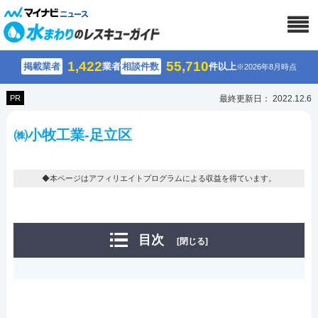
1,422
55,710
掲載業者
業者
相談件数
件以上
※2026年8月時点
PR
最終更新日： 2022.12.6
㈱小牧工業-足立区
◆本ページはアフィリエイトプログラムによる収益を得ています。
目次
[閉じる]