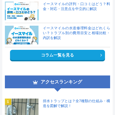
イースマイルの評判・口コミはどう？料
金・対応・注意点を中立的に解説
イースマイルの水道修理料金はどれくら
い？トラブル別の費用目安と相場比較・
内訳を解説
コラム一覧を見る
アクセスランキング
排水トラップとは？全7種類の仕組み・構
1
造を図解で解説！