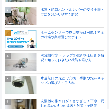
水道・蛇口ハンドルレバーの交換手順・
2
方法を分かりやすく解説
ホームセンターで蛇口交換は可能！料金
3
の相場や業者選びのポイント
洗濯機排水トラップ2種類や仕組みを解
4
説！知っておきたい機能や選び方
水道蛇口の先だけ交換！手順や泡沫キャ
5
ップの選び方・手入れ
洗濯機の排水口がくさすぎる！下水・汚
6
れの臭いの5つの原因と対策・予防策