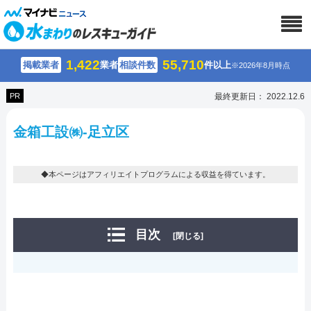
1,422
55,710
掲載業者
業者
相談件数
件以上
※2026年8月時点
PR
最終更新日： 2022.12.6
金箱工設㈱-足立区
◆本ページはアフィリエイトプログラムによる収益を得ています。
目次
[閉じる]