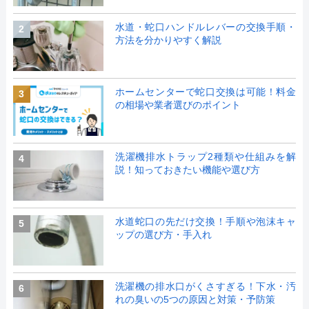
水道・蛇口ハンドルレバーの交換手順・
2
方法を分かりやすく解説
ホームセンターで蛇口交換は可能！料金
3
の相場や業者選びのポイント
洗濯機排水トラップ2種類や仕組みを解
4
説！知っておきたい機能や選び方
水道蛇口の先だけ交換！手順や泡沫キャ
5
ップの選び方・手入れ
洗濯機の排水口がくさすぎる！下水・汚
6
れの臭いの5つの原因と対策・予防策