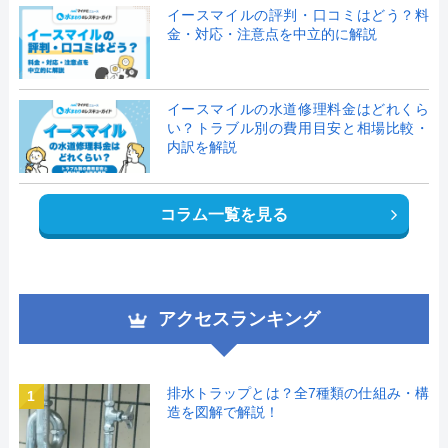
イースマイルの評判・口コミはどう？料
金・対応・注意点を中立的に解説
イースマイルの水道修理料金はどれくら
い？トラブル別の費用目安と相場比較・
内訳を解説
コラム一覧を見る
アクセスランキング
排水トラップとは？全7種類の仕組み・構
1
造を図解で解説！