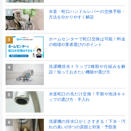
水道・蛇口ハンドルレバーの交換手順・
2
方法を分かりやすく解説
ホームセンターで蛇口交換は可能！料金
3
の相場や業者選びのポイント
洗濯機排水トラップ2種類や仕組みを解
4
説！知っておきたい機能や選び方
水道蛇口の先だけ交換！手順や泡沫キャ
5
ップの選び方・手入れ
洗濯機の排水口がくさすぎる！下水・汚
6
れの臭いの5つの原因と対策・予防策