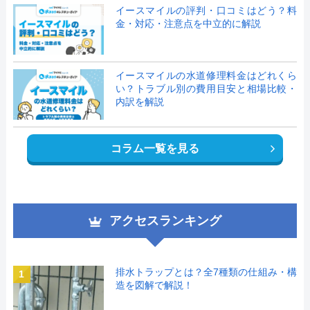
イースマイルの評判・口コミはどう？料
金・対応・注意点を中立的に解説
イースマイルの水道修理料金はどれくら
い？トラブル別の費用目安と相場比較・
内訳を解説
コラム一覧を見る
アクセスランキング
排水トラップとは？全7種類の仕組み・構
1
造を図解で解説！