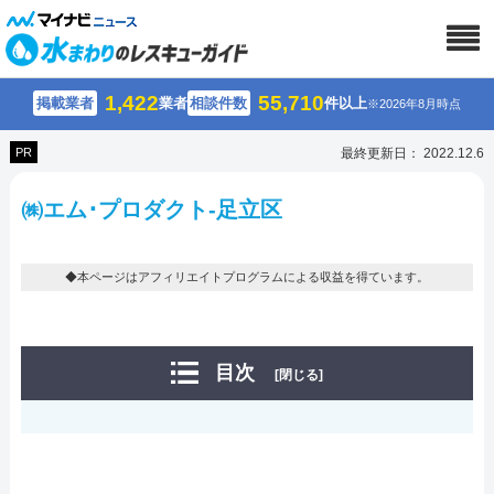
1,422
55,710
掲載業者
業者
相談件数
件以上
※2026年8月時点
PR
最終更新日： 2022.12.6
㈱エム･プロダクト-足立区
◆本ページはアフィリエイトプログラムによる収益を得ています。
目次
[閉じる]