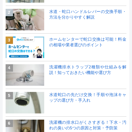
水道・蛇口ハンドルレバーの交換手順・
2
方法を分かりやすく解説
ホームセンターで蛇口交換は可能！料金
3
の相場や業者選びのポイント
洗濯機排水トラップ2種類や仕組みを解
4
説！知っておきたい機能や選び方
水道蛇口の先だけ交換！手順や泡沫キャ
5
ップの選び方・手入れ
洗濯機の排水口がくさすぎる！下水・汚
6
れの臭いの5つの原因と対策・予防策