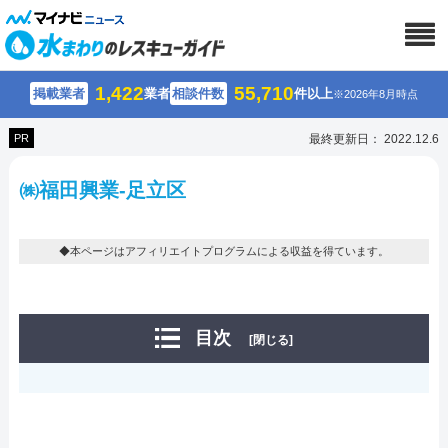
1,422
55,710
掲載業者
業者
相談件数
件以上
※2026年8月時点
PR
最終更新日： 2022.12.6
㈱福田興業-足立区
◆本ページはアフィリエイトプログラムによる収益を得ています。
目次
[閉じる]