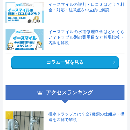
イースマイルの評判・口コミはどう？料
金・対応・注意点を中立的に解説
イースマイルの水道修理料金はどれくら
い？トラブル別の費用目安と相場比較・
内訳を解説
コラム一覧を見る
アクセスランキング
排水トラップとは？全7種類の仕組み・構
1
造を図解で解説！