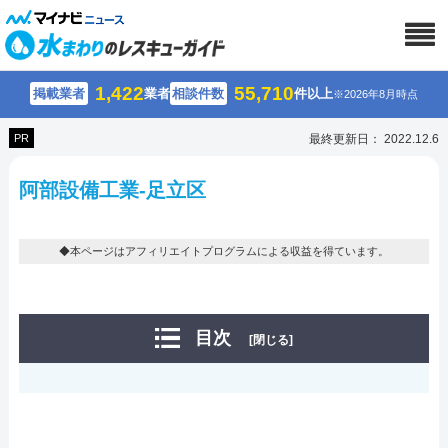
1,422
55,710
掲載業者
業者
相談件数
件以上
※2026年8月時点
PR
最終更新日： 2022.12.6
阿部設備工業-足立区
◆本ページはアフィリエイトプログラムによる収益を得ています。
目次
[閉じる]