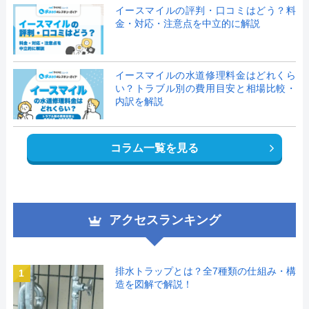
イースマイルの評判・口コミはどう？料
金・対応・注意点を中立的に解説
イースマイルの水道修理料金はどれくら
い？トラブル別の費用目安と相場比較・
内訳を解説
コラム一覧を見る
アクセスランキング
排水トラップとは？全7種類の仕組み・構
1
造を図解で解説！