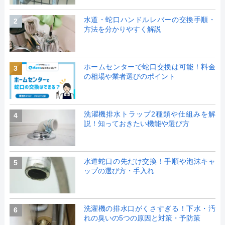
水道・蛇口ハンドルレバーの交換手順・
2
方法を分かりやすく解説
ホームセンターで蛇口交換は可能！料金
3
の相場や業者選びのポイント
洗濯機排水トラップ2種類や仕組みを解
4
説！知っておきたい機能や選び方
水道蛇口の先だけ交換！手順や泡沫キャ
5
ップの選び方・手入れ
洗濯機の排水口がくさすぎる！下水・汚
6
れの臭いの5つの原因と対策・予防策