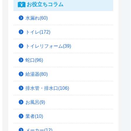
お役立ちコラム
水漏れ(60)
トイレ(172)
トイレリフォーム(39)
蛇口(96)
給湯器(80)
排水管・排水口(106)
お風呂(9)
業者(10)
メーカー(12)