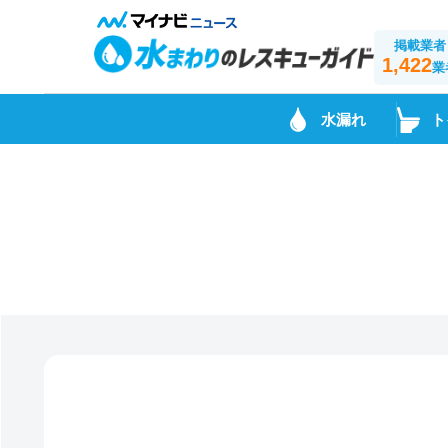
掲載業者
1,422
業
水漏れ
ト