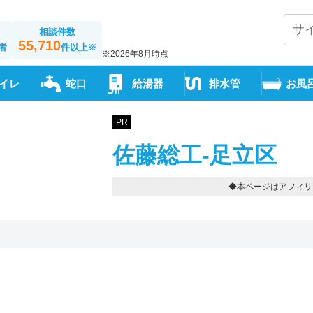
相談件数
55,710
者
件以上
※
※2026年8月時点
イレ
蛇口
給湯器
排水管
お風
PR
佐藤総工-足立区
◆本ページはアフィリ