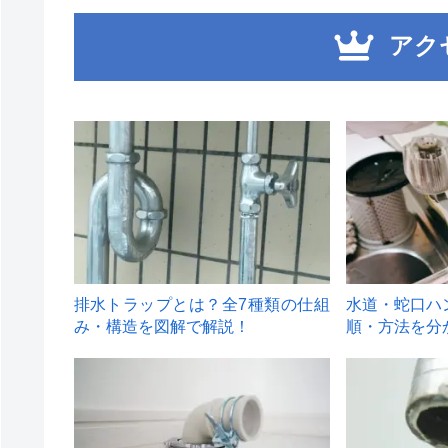
アク
1
2
排水トラップとは？全7種類の仕組
水道・蛇口ハ
み・構造を図解で解説！
順・方法を分
4
5