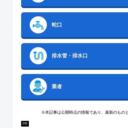
蛇口
排水管・排水口
業者
※本記事は公開時点の情報であり、最新のもの
PR