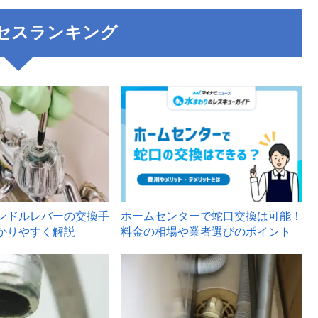
セスランキング
3
ンドルレバーの交換手
ホームセンターで蛇口交換は可能！
かりやすく解説
料金の相場や業者選びのポイント
6