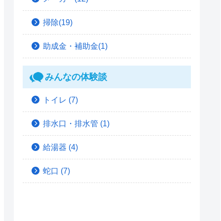
掃除(19)
助成金・補助金(1)
みんなの体験談
トイレ
(7)
排水口・排水管
(1)
給湯器
(4)
蛇口
(7)