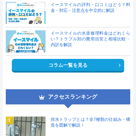
イースマイルの評判・口コミはどう？料
金・対応・注意点を中立的に解説
イースマイルの水道修理料金はどれくら
い？トラブル別の費用目安と相場比較・
内訳を解説
コラム一覧を見る
アクセスランキング
排水トラップとは？全7種類の仕組み・構
1
造を図解で解説！