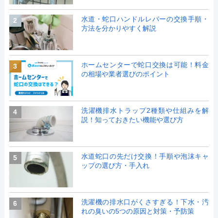
水道・蛇口ハンドルレバーの交換手順・
2
方法を分かりやすく解説
ホームセンターで蛇口交換は可能！料金
3
の相場や業者選びのポイント
洗濯機排水トラップ2種類や仕組みを解
4
説！知っておきたい機能や選び方
水道蛇口の先だけ交換！手順や泡沫キャ
5
ップの選び方・手入れ
洗濯機の排水口がくさすぎる！下水・汚
6
れの臭いの5つの原因と対策・予防策