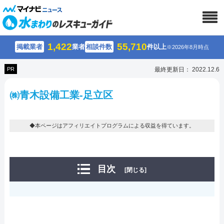
1,422
55,710
掲載業者
業者
相談件数
件以上
※2026年8月時点
PR
最終更新日： 2022.12.6
㈱青木設備工業-足立区
◆本ページはアフィリエイトプログラムによる収益を得ています。
目次
[閉じる]