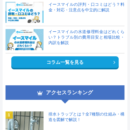
イースマイルの評判・口コミはどう？料
金・対応・注意点を中立的に解説
イースマイルの水道修理料金はどれくら
い？トラブル別の費用目安と相場比較・
内訳を解説
コラム一覧を見る
アクセスランキング
排水トラップとは？全7種類の仕組み・構
1
造を図解で解説！