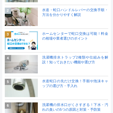
水道・蛇口ハンドルレバーの交換手順・
2
方法を分かりやすく解説
ホームセンターで蛇口交換は可能！料金
3
の相場や業者選びのポイント
洗濯機排水トラップ2種類や仕組みを解
4
説！知っておきたい機能や選び方
水道蛇口の先だけ交換！手順や泡沫キャ
5
ップの選び方・手入れ
洗濯機の排水口がくさすぎる！下水・汚
6
れの臭いの5つの原因と対策・予防策