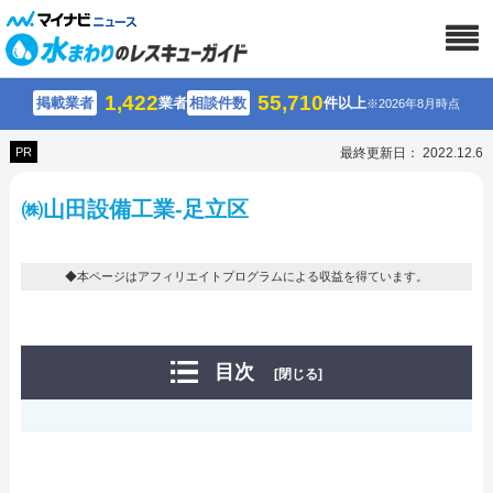
1,422
55,710
掲載業者
業者
相談件数
件以上
※2026年8月時点
PR
最終更新日： 2022.12.6
㈱山田設備工業-足立区
◆本ページはアフィリエイトプログラムによる収益を得ています。
目次
[閉じる]