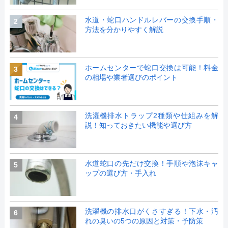
水道・蛇口ハンドルレバーの交換手順・
2
方法を分かりやすく解説
ホームセンターで蛇口交換は可能！料金
3
の相場や業者選びのポイント
洗濯機排水トラップ2種類や仕組みを解
4
説！知っておきたい機能や選び方
水道蛇口の先だけ交換！手順や泡沫キャ
5
ップの選び方・手入れ
洗濯機の排水口がくさすぎる！下水・汚
6
れの臭いの5つの原因と対策・予防策