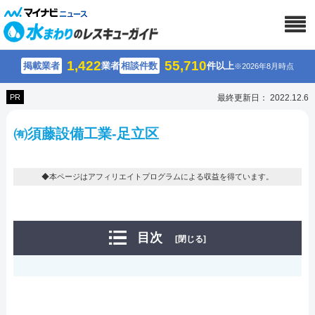
1,422
55,710
掲載業者
業者
相談件数
件以上
※2026年8月時点
PR
最終更新日： 2022.12.6
㈲須藤設備工業-足立区
◆本ページはアフィリエイトプログラムによる収益を得ています。
目次
[閉じる]