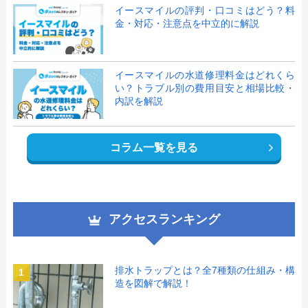
イースマイルの評判・口コミはどう？料
金・対応・注意点を中立的に解説
イースマイルの水道修理料金はどれくら
い？トラブル別の費用目安と相場比較・
内訳を解説
コラム一覧を見る
アクセスランキング
排水トラップとは？全7種類の仕組み・構
1
造を図解で解説！