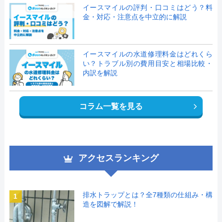
イースマイルの評判・口コミはどう？料
金・対応・注意点を中立的に解説
イースマイルの水道修理料金はどれくら
い？トラブル別の費用目安と相場比較・
内訳を解説
コラム一覧を見る
アクセスランキング
排水トラップとは？全7種類の仕組み・構
1
造を図解で解説！