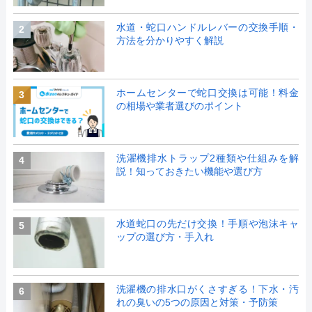
水道・蛇口ハンドルレバーの交換手順・
2
方法を分かりやすく解説
ホームセンターで蛇口交換は可能！料金
3
の相場や業者選びのポイント
洗濯機排水トラップ2種類や仕組みを解
4
説！知っておきたい機能や選び方
水道蛇口の先だけ交換！手順や泡沫キャ
5
ップの選び方・手入れ
洗濯機の排水口がくさすぎる！下水・汚
6
れの臭いの5つの原因と対策・予防策