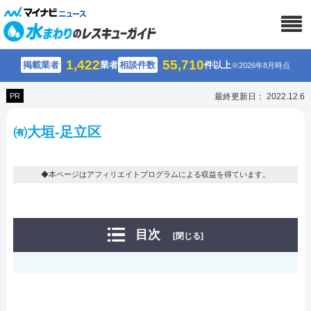
1,422
55,710
掲載業者
業者
相談件数
件以上
※2026年8月時点
PR
最終更新日： 2022.12.6
㈲大垣-足立区
◆本ページはアフィリエイトプログラムによる収益を得ています。
目次
[閉じる]