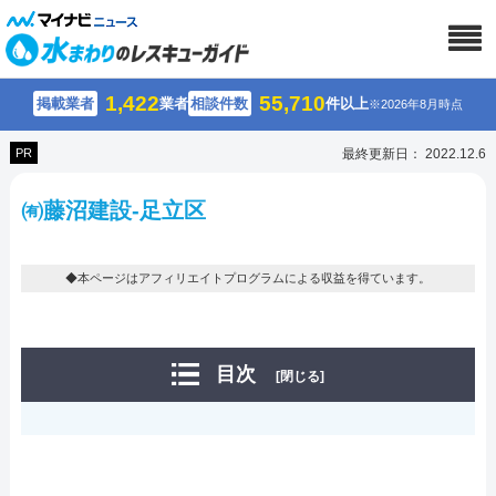
1,422
55,710
掲載業者
業者
相談件数
件以上
※2026年8月時点
PR
最終更新日： 2022.12.6
㈲藤沼建設-足立区
◆本ページはアフィリエイトプログラムによる収益を得ています。
目次
[閉じる]