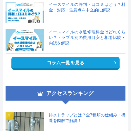
イースマイルの評判・口コミはどう？料
金・対応・注意点を中立的に解説
イースマイルの水道修理料金はどれくら
い？トラブル別の費用目安と相場比較・
内訳を解説
コラム一覧を見る
アクセスランキング
排水トラップとは？全7種類の仕組み・構
1
造を図解で解説！