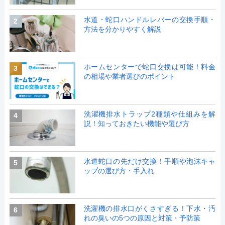
水道・蛇口ハンドルレバーの交換手順・
2
方法を分かりやすく解説
ホームセンターで蛇口交換は可能！料金
3
の相場や業者選びのポイント
洗濯機排水トラップ2種類や仕組みを解
4
説！知っておきたい機能や選び方
水道蛇口の先だけ交換！手順や泡沫キャ
5
ップの選び方・手入れ
洗濯機の排水口がくさすぎる！下水・汚
6
れの臭いの5つの原因と対策・予防策