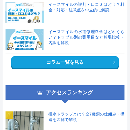
イースマイルの評判・口コミはどう？料
金・対応・注意点を中立的に解説
イースマイルの水道修理料金はどれくら
い？トラブル別の費用目安と相場比較・
内訳を解説
コラム一覧を見る
アクセスランキング
排水トラップとは？全7種類の仕組み・構
1
造を図解で解説！