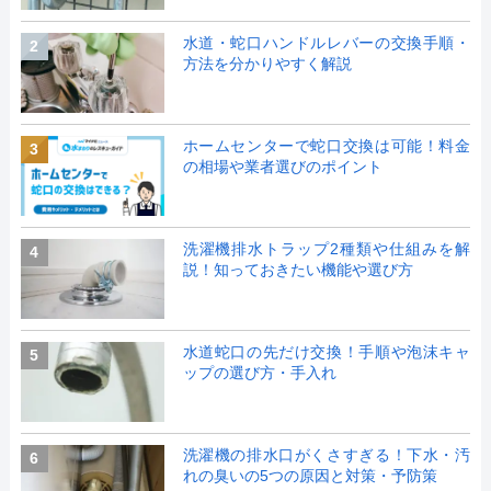
水道・蛇口ハンドルレバーの交換手順・
2
方法を分かりやすく解説
ホームセンターで蛇口交換は可能！料金
3
の相場や業者選びのポイント
洗濯機排水トラップ2種類や仕組みを解
4
説！知っておきたい機能や選び方
水道蛇口の先だけ交換！手順や泡沫キャ
5
ップの選び方・手入れ
洗濯機の排水口がくさすぎる！下水・汚
6
れの臭いの5つの原因と対策・予防策