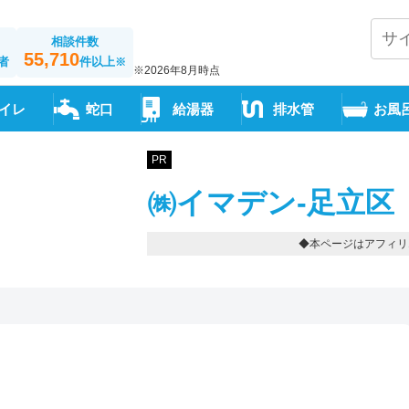
相談件数
55,710
者
件以上
※
※2026年8月時点
イレ
蛇口
給湯器
排水管
お風
PR
㈱イマデン-足立区
◆本ページはアフィリ