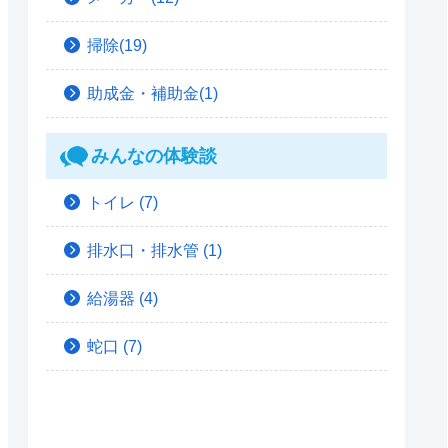
掃除(19)
助成金・補助金(1)
みんなの体験談
トイレ
(7)
排水口・排水管
(1)
給湯器
(4)
蛇口
(7)