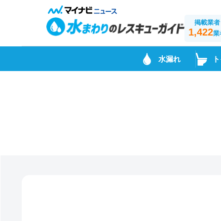
掲載業者
1,422
業
水漏れ
ト