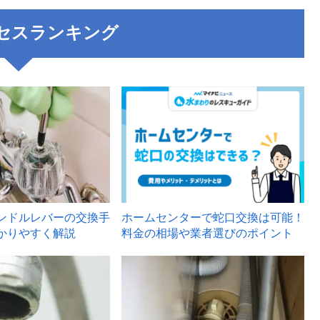
セスランキング
3
ンドルレバーの交換手
ホームセンターで蛇口交換は可能！
かりやすく解説
料金の相場や業者選びのポイント
6