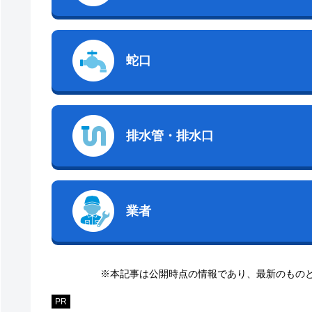
蛇口
排水管・排水口
業者
※本記事は公開時点の情報であり、最新のもの
PR