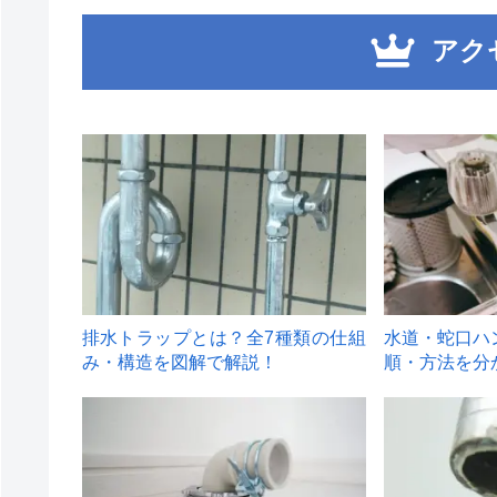
アク
1
2
排水トラップとは？全7種類の仕組
水道・蛇口ハ
み・構造を図解で解説！
順・方法を分
4
5