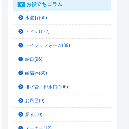
お役立ちコラム
水漏れ(60)
トイレ(172)
トイレリフォーム(39)
蛇口(96)
給湯器(80)
排水管・排水口(106)
お風呂(9)
業者(10)
メーカー(12)