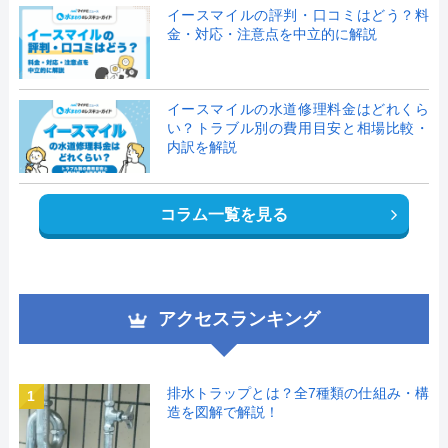
イースマイルの評判・口コミはどう？料
金・対応・注意点を中立的に解説
イースマイルの水道修理料金はどれくら
い？トラブル別の費用目安と相場比較・
内訳を解説
コラム一覧を見る
アクセスランキング
排水トラップとは？全7種類の仕組み・構
1
造を図解で解説！