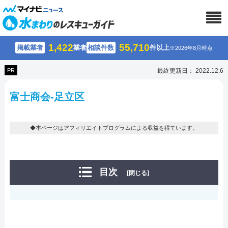
1,422
55,710
掲載業者
業者
相談件数
件以上
※2026年8月時点
PR
最終更新日： 2022.12.6
富士商会-足立区
◆本ページはアフィリエイトプログラムによる収益を得ています。
目次
[閉じる]