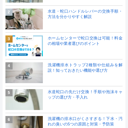
水道・蛇口ハンドルレバーの交換手順・
2
方法を分かりやすく解説
ホームセンターで蛇口交換は可能！料金
3
の相場や業者選びのポイント
洗濯機排水トラップ2種類や仕組みを解
4
説！知っておきたい機能や選び方
水道蛇口の先だけ交換！手順や泡沫キャ
5
ップの選び方・手入れ
洗濯機の排水口がくさすぎる！下水・汚
6
れの臭いの5つの原因と対策・予防策