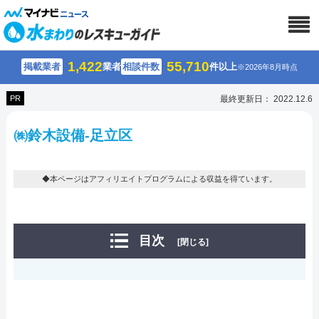
1,422
55,710
掲載業者
業者
相談件数
件以上
※2026年8月時点
PR
最終更新日： 2022.12.6
㈱鈴木設備-足立区
◆本ページはアフィリエイトプログラムによる収益を得ています。
目次
[閉じる]