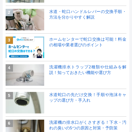
水道・蛇口ハンドルレバーの交換手順・
2
方法を分かりやすく解説
ホームセンターで蛇口交換は可能！料金
3
の相場や業者選びのポイント
洗濯機排水トラップ2種類や仕組みを解
4
説！知っておきたい機能や選び方
水道蛇口の先だけ交換！手順や泡沫キャ
5
ップの選び方・手入れ
洗濯機の排水口がくさすぎる！下水・汚
6
れの臭いの5つの原因と対策・予防策