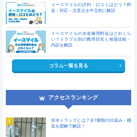
イースマイルの評判・口コミはどう？料
金・対応・注意点を中立的に解説
イースマイルの水道修理料金はどれくら
い？トラブル別の費用目安と相場比較・
内訳を解説
コラム一覧を見る
アクセスランキング
排水トラップとは？全7種類の仕組み・構
1
造を図解で解説！