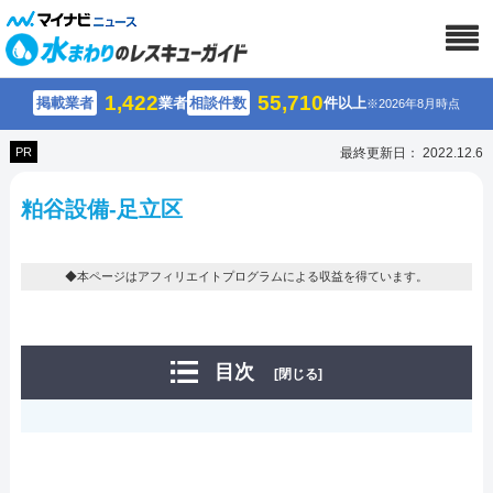
1,422
55,710
掲載業者
業者
相談件数
件以上
※2026年8月時点
PR
最終更新日： 2022.12.6
粕谷設備-足立区
◆本ページはアフィリエイトプログラムによる収益を得ています。
目次
[閉じる]