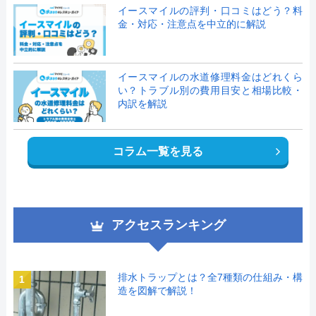
イースマイルの評判・口コミはどう？料
金・対応・注意点を中立的に解説
イースマイルの水道修理料金はどれくら
い？トラブル別の費用目安と相場比較・
内訳を解説
コラム一覧を見る
アクセスランキング
排水トラップとは？全7種類の仕組み・構
1
造を図解で解説！