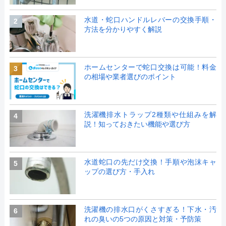
水道・蛇口ハンドルレバーの交換手順・
2
方法を分かりやすく解説
ホームセンターで蛇口交換は可能！料金
3
の相場や業者選びのポイント
洗濯機排水トラップ2種類や仕組みを解
4
説！知っておきたい機能や選び方
水道蛇口の先だけ交換！手順や泡沫キャ
5
ップの選び方・手入れ
洗濯機の排水口がくさすぎる！下水・汚
6
れの臭いの5つの原因と対策・予防策