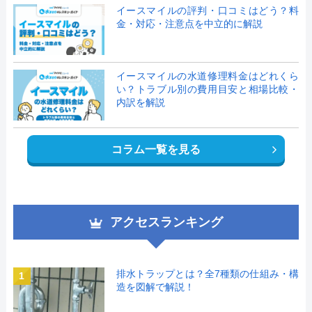
イースマイルの評判・口コミはどう？料
金・対応・注意点を中立的に解説
イースマイルの水道修理料金はどれくら
い？トラブル別の費用目安と相場比較・
内訳を解説
コラム一覧を見る
アクセスランキング
排水トラップとは？全7種類の仕組み・構
1
造を図解で解説！