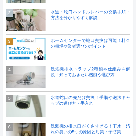
水道・蛇口ハンドルレバーの交換手順・
2
方法を分かりやすく解説
ホームセンターで蛇口交換は可能！料金
3
の相場や業者選びのポイント
洗濯機排水トラップ2種類や仕組みを解
4
説！知っておきたい機能や選び方
水道蛇口の先だけ交換！手順や泡沫キャ
5
ップの選び方・手入れ
洗濯機の排水口がくさすぎる！下水・汚
6
れの臭いの5つの原因と対策・予防策