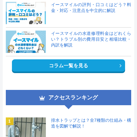
イースマイルの評判・口コミはどう？料
金・対応・注意点を中立的に解説
イースマイルの水道修理料金はどれくら
い？トラブル別の費用目安と相場比較・
内訳を解説
コラム一覧を見る
アクセスランキング
排水トラップとは？全7種類の仕組み・構
1
造を図解で解説！