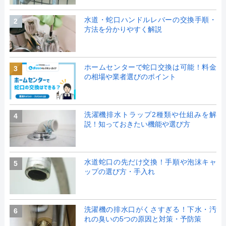
水道・蛇口ハンドルレバーの交換手順・
2
方法を分かりやすく解説
ホームセンターで蛇口交換は可能！料金
3
の相場や業者選びのポイント
洗濯機排水トラップ2種類や仕組みを解
4
説！知っておきたい機能や選び方
水道蛇口の先だけ交換！手順や泡沫キャ
5
ップの選び方・手入れ
洗濯機の排水口がくさすぎる！下水・汚
6
れの臭いの5つの原因と対策・予防策