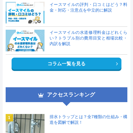
イースマイルの評判・口コミはどう？料
金・対応・注意点を中立的に解説
イースマイルの水道修理料金はどれくら
い？トラブル別の費用目安と相場比較・
内訳を解説
コラム一覧を見る
アクセスランキング
排水トラップとは？全7種類の仕組み・構
1
造を図解で解説！