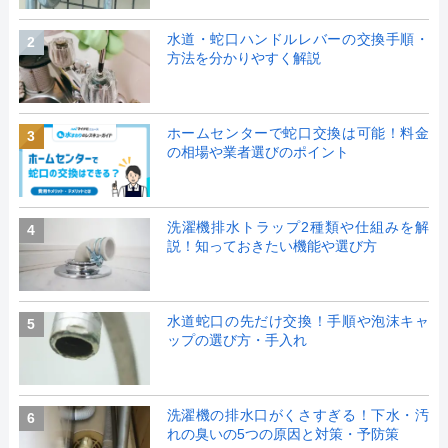
水道・蛇口ハンドルレバーの交換手順・
2
方法を分かりやすく解説
ホームセンターで蛇口交換は可能！料金
3
の相場や業者選びのポイント
洗濯機排水トラップ2種類や仕組みを解
4
説！知っておきたい機能や選び方
水道蛇口の先だけ交換！手順や泡沫キャ
5
ップの選び方・手入れ
洗濯機の排水口がくさすぎる！下水・汚
6
れの臭いの5つの原因と対策・予防策