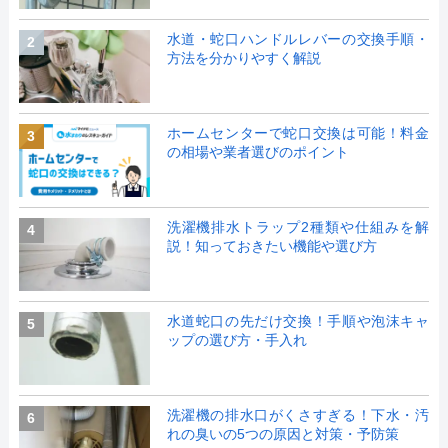
水道・蛇口ハンドルレバーの交換手順・
2
方法を分かりやすく解説
ホームセンターで蛇口交換は可能！料金
3
の相場や業者選びのポイント
洗濯機排水トラップ2種類や仕組みを解
4
説！知っておきたい機能や選び方
水道蛇口の先だけ交換！手順や泡沫キャ
5
ップの選び方・手入れ
洗濯機の排水口がくさすぎる！下水・汚
6
れの臭いの5つの原因と対策・予防策