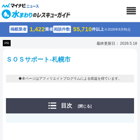
1,422
55,710
掲載業者
業者
相談件数
件以上
※2026年8月時点
PR
最終更新日： 2026.5.18
ＳＯＳサポート-札幌市
◆本ページはアフィリエイトプログラムによる収益を得ています。
目次
[閉じる]