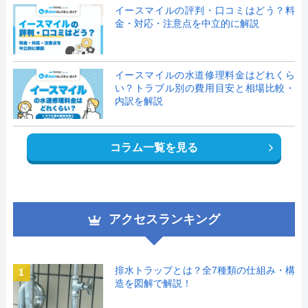
イースマイルの評判・口コミはどう？料
金・対応・注意点を中立的に解説
イースマイルの水道修理料金はどれくら
い？トラブル別の費用目安と相場比較・
内訳を解説
コラム一覧を見る
アクセスランキング
排水トラップとは？全7種類の仕組み・構
1
造を図解で解説！