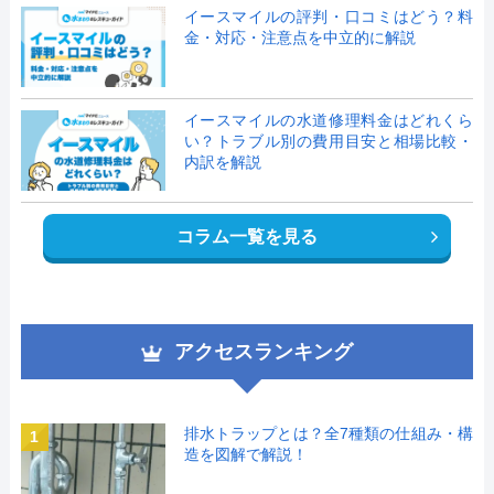
イースマイルの評判・口コミはどう？料
金・対応・注意点を中立的に解説
イースマイルの水道修理料金はどれくら
い？トラブル別の費用目安と相場比較・
内訳を解説
コラム一覧を見る
アクセスランキング
排水トラップとは？全7種類の仕組み・構
1
造を図解で解説！