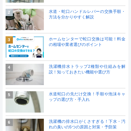
水道・蛇口ハンドルレバーの交換手順・
2
方法を分かりやすく解説
ホームセンターで蛇口交換は可能！料金
3
の相場や業者選びのポイント
洗濯機排水トラップ2種類や仕組みを解
4
説！知っておきたい機能や選び方
水道蛇口の先だけ交換！手順や泡沫キャ
5
ップの選び方・手入れ
洗濯機の排水口がくさすぎる！下水・汚
6
れの臭いの5つの原因と対策・予防策