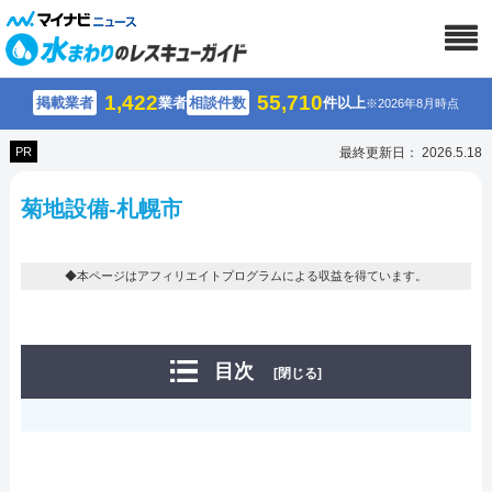
1,422
55,710
掲載業者
業者
相談件数
件以上
※2026年8月時点
PR
最終更新日： 2026.5.18
菊地設備-札幌市
◆本ページはアフィリエイトプログラムによる収益を得ています。
目次
[閉じる]