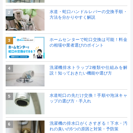
水道・蛇口ハンドルレバーの交換手順・
2
方法を分かりやすく解説
ホームセンターで蛇口交換は可能！料金
3
の相場や業者選びのポイント
洗濯機排水トラップ2種類や仕組みを解
4
説！知っておきたい機能や選び方
水道蛇口の先だけ交換！手順や泡沫キャ
5
ップの選び方・手入れ
洗濯機の排水口がくさすぎる！下水・汚
6
れの臭いの5つの原因と対策・予防策