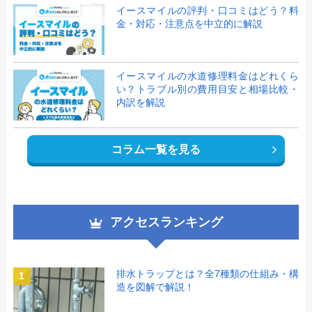
イースマイルの評判・口コミはどう？料
金・対応・注意点を中立的に解説
イースマイルの水道修理料金はどれくら
い？トラブル別の費用目安と相場比較・
内訳を解説
コラム一覧を見る
アクセスランキング
排水トラップとは？全7種類の仕組み・構
1
造を図解で解説！