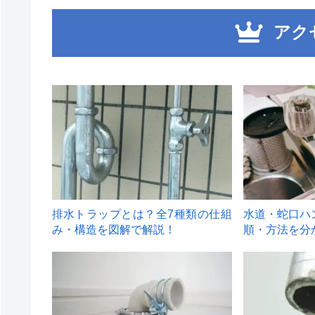
アク
1
2
排水トラップとは？全7種類の仕組
水道・蛇口ハ
み・構造を図解で解説！
順・方法を分
4
5