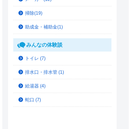
掃除(19)
助成金・補助金(1)
みんなの体験談
トイレ
(7)
排水口・排水管
(1)
給湯器
(4)
蛇口
(7)