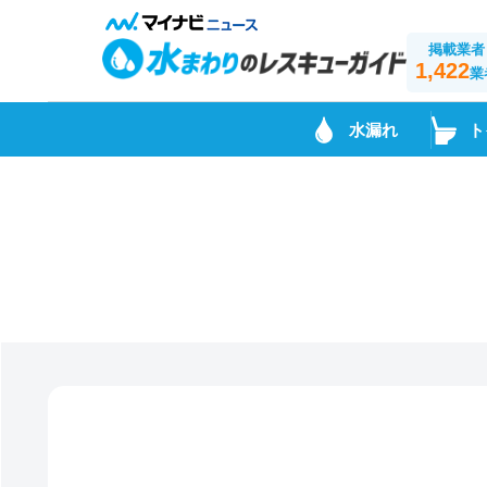
掲載業者
1,422
業
水漏れ
ト