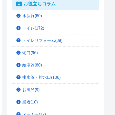
お役立ちコラム
水漏れ(60)
トイレ(172)
トイレリフォーム(39)
蛇口(96)
給湯器(80)
排水管・排水口(106)
お風呂(9)
業者(10)
メーカー(12)