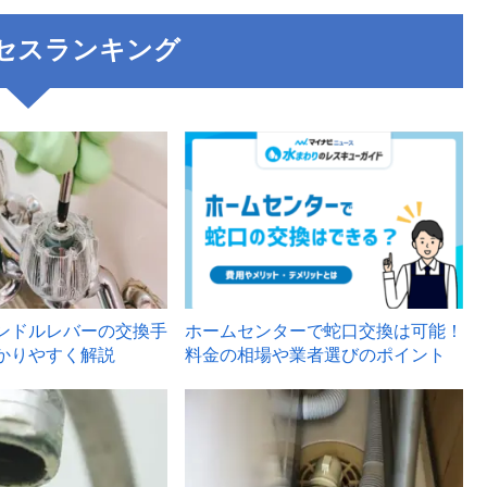
セスランキング
3
ンドルレバーの交換手
ホームセンターで蛇口交換は可能！
かりやすく解説
料金の相場や業者選びのポイント
6