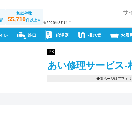
相談件数
55,710
者
件以上
※
※2026年8月時点
イレ
蛇口
給湯器
排水管
お風
PR
あい修理サービス-
◆本ページはアフィリ