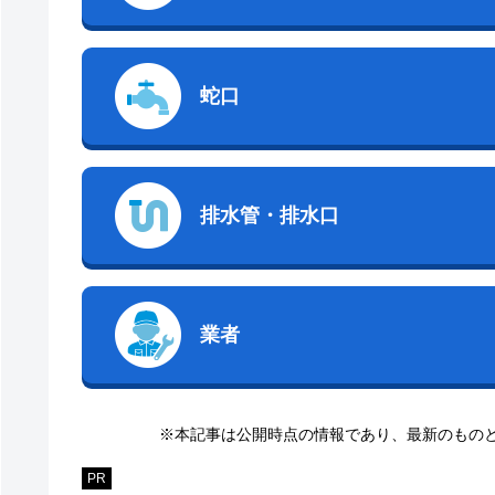
蛇口
排水管・排水口
業者
※本記事は公開時点の情報であり、最新のもの
PR