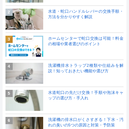
水道・蛇口ハンドルレバーの交換手順・
2
方法を分かりやすく解説
ホームセンターで蛇口交換は可能！料金
3
の相場や業者選びのポイント
洗濯機排水トラップ2種類や仕組みを解
4
説！知っておきたい機能や選び方
水道蛇口の先だけ交換！手順や泡沫キャ
5
ップの選び方・手入れ
洗濯機の排水口がくさすぎる！下水・汚
6
れの臭いの5つの原因と対策・予防策