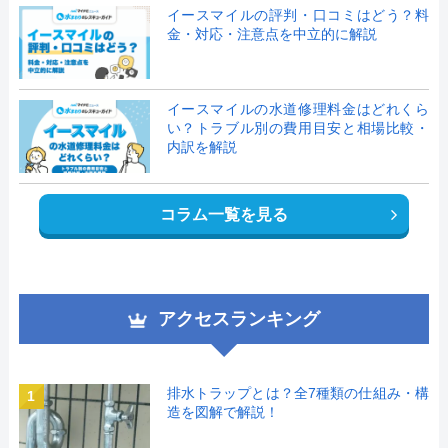
イースマイルの評判・口コミはどう？料
金・対応・注意点を中立的に解説
イースマイルの水道修理料金はどれくら
い？トラブル別の費用目安と相場比較・
内訳を解説
コラム一覧を見る
アクセスランキング
排水トラップとは？全7種類の仕組み・構
1
造を図解で解説！