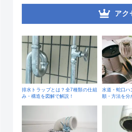
アク
1
2
排水トラップとは？全7種類の仕組
水道・蛇口ハ
み・構造を図解で解説！
順・方法を分
4
5