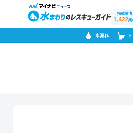
掲載業者
1,422
業
水漏れ
ト