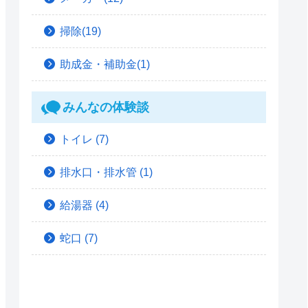
掃除(19)
助成金・補助金(1)
みんなの体験談
トイレ
(7)
排水口・排水管
(1)
給湯器
(4)
蛇口
(7)