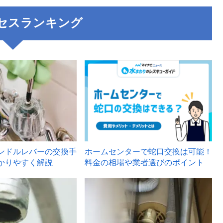
セスランキング
3
ンドルレバーの交換手
ホームセンターで蛇口交換は可能！
かりやすく解説
料金の相場や業者選びのポイント
6