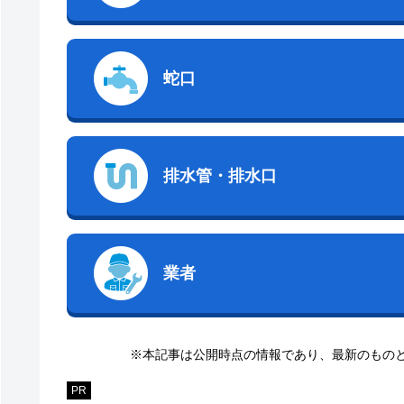
蛇口
排水管・排水口
業者
※本記事は公開時点の情報であり、最新のもの
PR