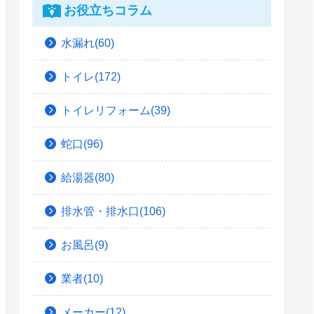
お役立ちコラム
水漏れ(60)
トイレ(172)
トイレリフォーム(39)
蛇口(96)
給湯器(80)
排水管・排水口(106)
お風呂(9)
業者(10)
メーカー(12)