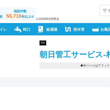
相談件数
55,710
者
件以上
※
※2026年8月時点
イレ
蛇口
給湯器
排水管
お風
PR
朝日管工サービス-
◆本ページはアフィリ