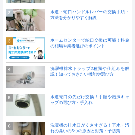
水道・蛇口ハンドルレバーの交換手順・
2
方法を分かりやすく解説
ホームセンターで蛇口交換は可能！料金
3
の相場や業者選びのポイント
洗濯機排水トラップ2種類や仕組みを解
4
説！知っておきたい機能や選び方
水道蛇口の先だけ交換！手順や泡沫キャ
5
ップの選び方・手入れ
洗濯機の排水口がくさすぎる！下水・汚
6
れの臭いの5つの原因と対策・予防策