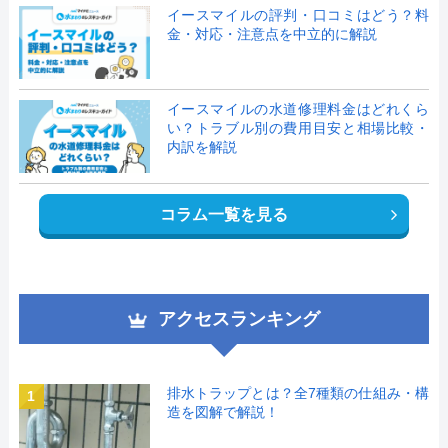
イースマイルの評判・口コミはどう？料
金・対応・注意点を中立的に解説
イースマイルの水道修理料金はどれくら
い？トラブル別の費用目安と相場比較・
内訳を解説
コラム一覧を見る
アクセスランキング
排水トラップとは？全7種類の仕組み・構
1
造を図解で解説！