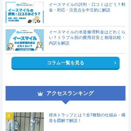
イースマイルの評判・口コミはどう？料
金・対応・注意点を中立的に解説
イースマイルの水道修理料金はどれくら
い？トラブル別の費用目安と相場比較・
内訳を解説
コラム一覧を見る
アクセスランキング
排水トラップとは？全7種類の仕組み・構
1
造を図解で解説！