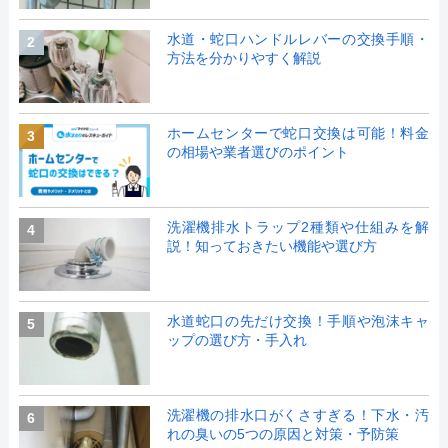
水道・蛇口ハンドルレバーの交換手順・
2
方法を分かりやすく解説
ホームセンターで蛇口交換は可能！料金
3
の相場や業者選びのポイント
洗濯機排水トラップ2種類や仕組みを解
4
説！知っておきたい機能や選び方
水道蛇口の先だけ交換！手順や泡沫キャ
5
ップの選び方・手入れ
洗濯機の排水口がくさすぎる！下水・汚
6
れの臭いの5つの原因と対策・予防策