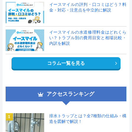
イースマイルの評判・口コミはどう？料
金・対応・注意点を中立的に解説
イースマイルの水道修理料金はどれくら
い？トラブル別の費用目安と相場比較・
内訳を解説
コラム一覧を見る
アクセスランキング
排水トラップとは？全7種類の仕組み・構
1
造を図解で解説！