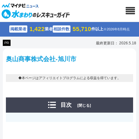
1,422
55,710
掲載業者
業者
相談件数
件以上
※2026年8月時点
PR
最終更新日： 2026.5.18
奥山商事株式会社-旭川市
◆本ページはアフィリエイトプログラムによる収益を得ています。
目次
[閉じる]