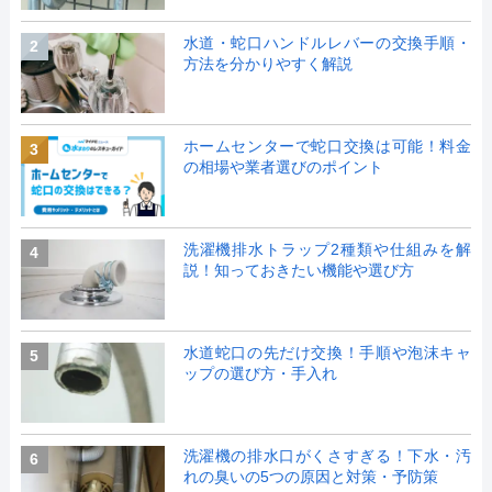
水道・蛇口ハンドルレバーの交換手順・
2
方法を分かりやすく解説
ホームセンターで蛇口交換は可能！料金
3
の相場や業者選びのポイント
洗濯機排水トラップ2種類や仕組みを解
4
説！知っておきたい機能や選び方
水道蛇口の先だけ交換！手順や泡沫キャ
5
ップの選び方・手入れ
洗濯機の排水口がくさすぎる！下水・汚
6
れの臭いの5つの原因と対策・予防策